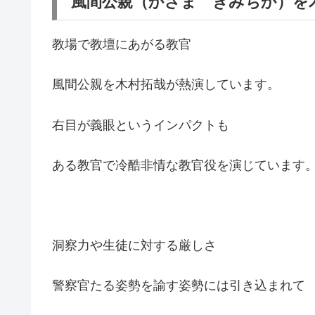
風間公親（かざま きみちか）を
教場で教壇にあがる教官
風間公親を木村拓哉が熱演しています。
右目が義眼というインパクトも
ある教官で冷酷非情な教官役を演じています
洞察力や生徒に対する厳しさ
警察官たる姿勢を諭す姿勢には引き込まれて