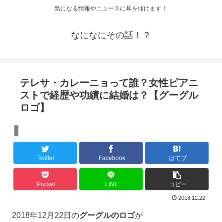
気になる情報やニュースに耳を傾けます！
なになにその話！？
テレサ・カレーニョって誰？女性ピアニ
ストで経歴や功績に結婚は？【グーグル
ロゴ】
ミュージシャン
Twitter
Facebook
はてブ
Pocket
LINE
コピー
2018.12.22
2018年12月22日の
グーグルのロゴ
が