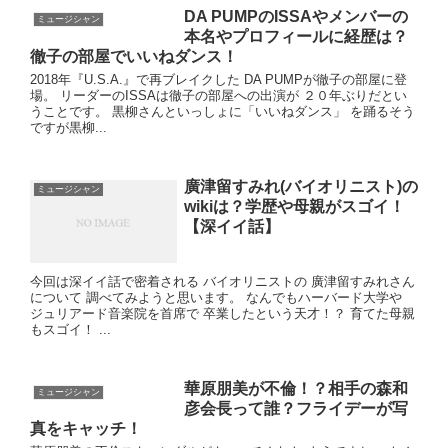
DA PUMPのISSAやメンバーの
ミュージシャン
本名やプロフィールに経歴は？
徹子の部屋でいいねダンス！
2018年『U.S.A.』で再ブレイクした DA PUMPが徹子の部屋に登
場。 リーダーのISSAは徹子の部屋への出演が ２０年ぶりだとい
うことです。 黒柳さんといっしょに「いいねダンス」 を踊るそう
ですが黒柳...
廣津留すみれ(バイオリニスト)の
ミュージシャン
wikiは？学歴や母親がスゴイ！
【深イイ話】
今回は深イイ話で密着される バイオリニストの 廣津留すみれさん
について 調べてみようと思います。 なんでもハーバード大学や
ジュリアード音楽院を首席で 卒業したという天才！？ 育てた母親
もスゴイ！ ...
華原朋美が不倫！？相手の森和
ミュージシャン
彦会長って誰？フライデーが写
真をキャッチ！