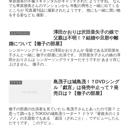
華原朋美の不倫スキャンダルがキャッチされた ようですね。 なん
でも華原朋美さんのマンションから 年配の男性と一緒に出てくる
ところが 写真週刊誌に撮影されたようです。 他にも一緒に買い物
をする姿なども 撮影...
澤田かおりは沢田亜矢子の娘で
ミュージシャン
父親は不明！？結婚や旦那や離
婚について【徹子の部屋】
シンガーソングライターの澤田かおりさんが 母親である沢田亜矢
子さんと一緒に 徹子の部屋に出演です。 沢田亜矢子さんの娘の澤
田かおりさんは シンガーソングライターだそうですが あまり存じ
上げません。 徹子の...
島茂子は城島茂！？DVDシング
アイドル
ル「戯言」は発売中止って？発
売日は？【徹子の部屋】
徹子の部屋の出演者を見ていたら 島茂子さんとあったので誰？ と
思って調べるとTOKIOの城島茂リーダー？ ドラマ『家政夫のミタ
ゾノ』の主題歌でもある 「戯言（ざれごと）」でデビューしたん
だそうです。 このデビュ...