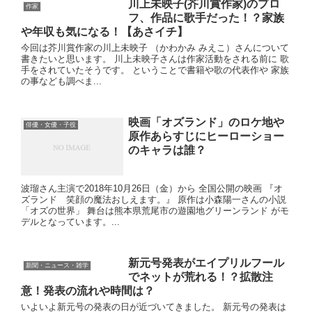
川上未映子(芥川賞作家)のプロ
作家
フ、作品に歌手だった！？家族
や年収も気になる！【あさイチ】
今回は芥川賞作家の川上未映子 （かわかみ みえこ）さんについて
書きたいと思います。 川上未映子さんは作家活動をされる前に 歌
手をされていたそうです。 ということで書籍や歌の代表作や 家族
の事なども調べま...
映画「オズランド」のロケ地や
俳優・女優・子役
原作あらすじにヒーローショー
のキャラは誰？
波瑠さん主演で2018年10月26日（金）から 全国公開の映画 『オ
ズランド 笑顔の魔法おしえます。』 原作は小森陽一さんの小説
「オズの世界」 舞台は熊本県荒尾市の遊園地グリーンランド がモ
デルとなっています。...
新元号発表がエイプリルフール
新聞・ニュース・雑学
でネットが荒れる！？拡散注
意！発表の流れや時間は？
いよいよ新元号の発表の日が近づいてきました。 新元号の発表は