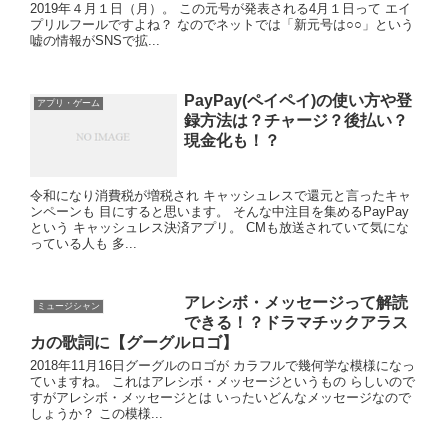
2019年４月１日（月）。 この元号が発表される4月１日って エイ
プリルフールですよね？ なのでネットでは「新元号は○○」という
嘘の情報がSNSで拡...
PayPay(ペイペイ)の使い方や登
アプリ・ゲーム
録方法は？チャージ？後払い？
現金化も！？
令和になり消費税が増税され キャッシュレスで還元と言ったキャ
ンペーンも 目にすると思います。 そんな中注目を集めるPayPay
という キャッシュレス決済アプリ。 CMも放送されていて気にな
っている人も 多...
アレシボ・メッセージって解読
ミュージシャン
できる！？ドラマチックアラス
カの歌詞に【グーグルロゴ】
2018年11月16日グーグルのロゴが カラフルで幾何学な模様になっ
ていますね。 これはアレシボ・メッセージというもの らしいので
すがアレシボ・メッセージとは いったいどんなメッセージなので
しょうか？ この模様...