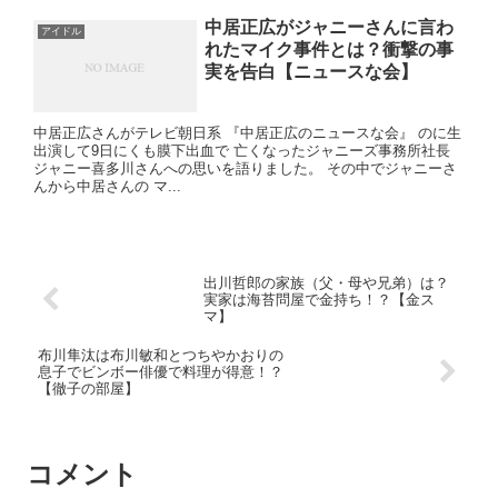
中居正広がジャニーさんに言わ
アイドル
れたマイク事件とは？衝撃の事
実を告白【ニュースな会】
中居正広さんがテレビ朝日系 『中居正広のニュースな会』 のに生
出演して9日にくも膜下出血で 亡くなったジャニーズ事務所社長
ジャニー喜多川さんへの思いを語りました。 その中でジャニーさ
んから中居さんの マ...
出川哲郎の家族（父・母や兄弟）は？
実家は海苔問屋で金持ち！？【金ス
マ】
布川隼汰は布川敏和とつちやかおりの
息子でビンボー俳優で料理が得意！？
【徹子の部屋】
コメント